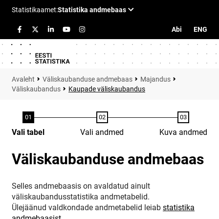
Abi
ENG
Väliskaubanduse andmebaas
Majandus
Väliskaubandus
Kaupade väliskaubandus
Vali tabel
Vali andmed
Kuva andmed
Väliskaubanduse andmebaas
Selles andmebaasis on avaldatud ainult
väliskaubandusstatistika andmetabelid.
Ülejäänud valdkondade andmetabelid leiab
statistika
andmebaasist
.