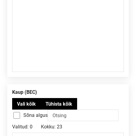
kaup (BEC)
Sõna algus
Valitud:
0
Kokku:
23