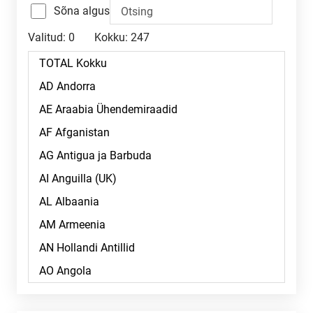
Sõna algus
Valitud:
0
Kokku:
247