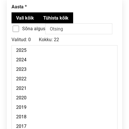
aasta
Sõna algus
Valitud:
0
Kokku:
22