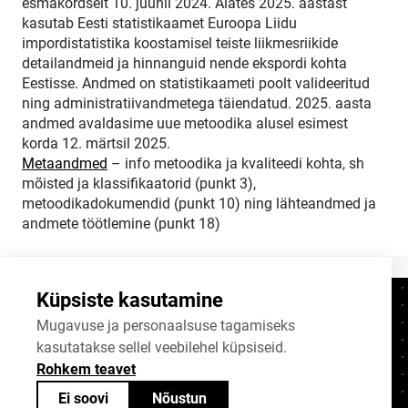
esmakordselt 10. juunil 2024. Alates 2025. aastast
kasutab Eesti statistikaamet Euroopa Liidu
impordistatistika koostamisel teiste liikmesriikide
detailandmeid ja hinnanguid nende ekspordi kohta
Eestisse. Andmed on statistikaameti poolt valideeritud
ning administratiivandmetega täiendatud. 2025. aasta
andmed avaldasime uue metoodika alusel esimest
korda 12. märtsil 2025.
Metaandmed
– info metoodika ja kvaliteedi kohta, sh
mõisted ja klassifikaatorid (punkt 3),
metoodikadokumendid (punkt 10) ning lähteandmed ja
andmete töötlemine (punkt 18)
Küpsiste kasutamine
Kontaktid
+372 625 9300
Mugavuse ja personaalsuse tagamiseks
kasutatakse sellel veebilehel küpsiseid.
stat@stat.ee
Rohkem teavet
Küpsiste sätted
Ei soovi
Nõustun