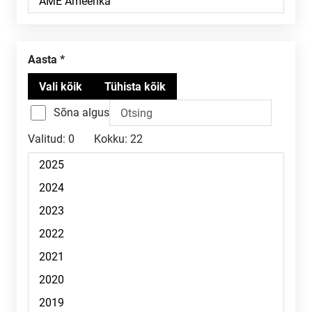
aasta
Sõna algus
Valitud:
0
Kokku:
22