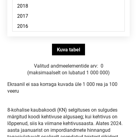
Valitud andmeelementide arv:
0
(maksimaalselt on lubatud 1 000 000)
Ekraanil ei saa korraga kuvada üle 1 000 rea ja 100
veeru
8-kohalise kaubakoodi (KN) selgituses on sulgudes
märgitud koodi kehtivuse algusaeg; kui kehtivus on
lõppenud, siis ka viimane kehtivusaasta. Alates 2024.
aasta jaanuarist on impordiandmete hinnangud
tagasiulatuvalt osaliselt asendatud teistest riikidest