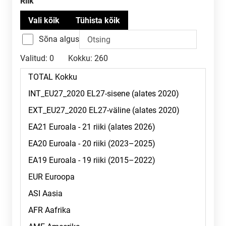
riik
Sõna algus
Valitud:
0
Kokku:
260