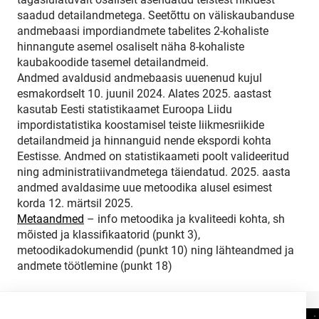
saadud detailandmetega. Seetõttu on väliskaubanduse
andmebaasi impordiandmete tabelites 2-kohaliste
hinnangute asemel osaliselt näha 8-kohaliste
kaubakoodide tasemel detailandmeid.
Andmed avaldusid andmebaasis uuenenud kujul
esmakordselt 10. juunil 2024. Alates 2025. aastast
kasutab Eesti statistikaamet Euroopa Liidu
impordistatistika koostamisel teiste liikmesriikide
detailandmeid ja hinnanguid nende ekspordi kohta
Eestisse. Andmed on statistikaameti poolt valideeritud
ning administratiivandmetega täiendatud. 2025. aasta
andmed avaldasime uue metoodika alusel esimest
korda 12. märtsil 2025.
Metaandmed
– info metoodika ja kvaliteedi kohta, sh
mõisted ja klassifikaatorid (punkt 3),
metoodikadokumendid (punkt 10) ning lähteandmed ja
andmete töötlemine (punkt 18)