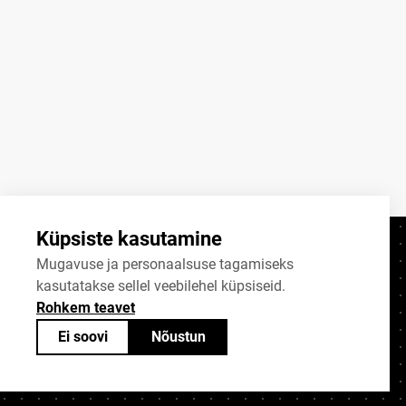
Küpsiste kasutamine
Kontaktid
+372 625 9300
Mugavuse ja personaalsuse tagamiseks
kasutatakse sellel veebilehel küpsiseid.
stat@stat.ee
Rohkem teavet
Küpsiste sätted
Ei soovi
Nõustun
Statistikaameti avaandmed on jagatavad
Creative Commonsi (CC) litsentsiga
BY-SA 4.0