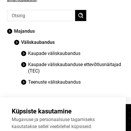
Majandus
Väliskaubandus
Kaupade väliskaubandus
Kaupade väliskaubanduse ettevõtlusnäitajad
(TEC)
Teenuste väliskaubandus
Küpsiste kasutamine
Kontaktid
+372 625 9300
Mugavuse ja personaalsuse tagamiseks
kasutatakse sellel veebilehel küpsiseid.
stat@stat.ee