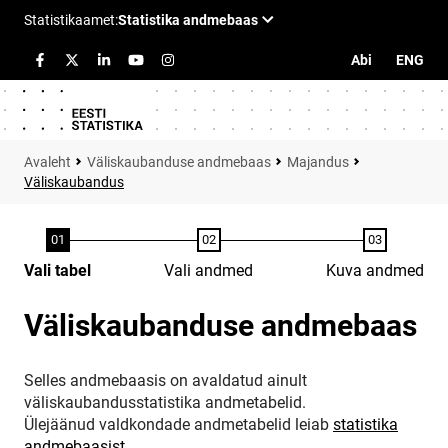
Abi
ENG
Väliskaubanduse andmebaas
Majandus
Väliskaubandus
Vali tabel
Vali andmed
Kuva andmed
Väliskaubanduse andmebaas
Selles andmebaasis on avaldatud ainult
väliskaubandusstatistika andmetabelid.
Ülejäänud valdkondade andmetabelid leiab
statistika
andmebaasist
.