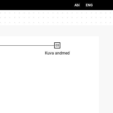
Abi
ENG
Kuva andmed