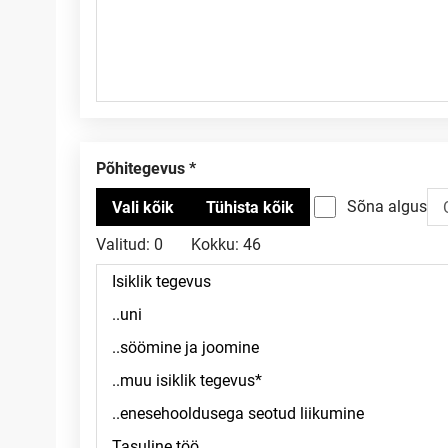
Põhitegevus
Sõna algus
Valitud:
0
Kokku:
46