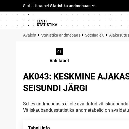
Statistika andmebaas
Sotsiaalelu
Ajakasutu
Vali tabel
AK043: KESKMINE AJAKAS
SEISUNDI JÄRGI
Selles andmebaasis ei ole avaldatud väliskaubandus
Väliskaubandusstatistika andmetabelid on avaldat
Tabeli info