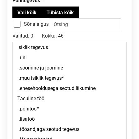
Põhitegevus
Sõna algus
Valitud:
0
Kokku:
46