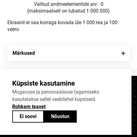
Valitud andmeelementide arv:
0
(maksimaalselt on lubatud 1 000 000)
Ekraanil ei saa korraga kuvada üle 1 000 rea ja 100
veeru
Märkused
Küpsiste kasutamine
Kontaktid
+372 625 9300
Mugavuse ja personaalsuse tagamiseks
kasutatakse sellel veebilehel küpsiseid.
stat@stat.ee
Rohkem teavet
Küpsiste sätted
Ei soovi
Nõustun
Statistikaameti avaandmed on jagatavad
Creative Commonsi (CC) litsentsiga
BY-SA 4.0