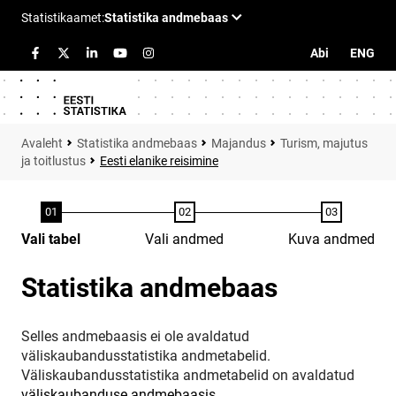
Abi
ENG
Statistika andmebaas
Majandus
Turism, majutus
ja toitlustus
Eesti elanike reisimine
Vali tabel
Vali andmed
Kuva andmed
Statistika andmebaas
Selles andmebaasis ei ole avaldatud
väliskaubandusstatistika andmetabelid.
Väliskaubandusstatistika andmetabelid on avaldatud
väliskaubanduse andmebaasis
.