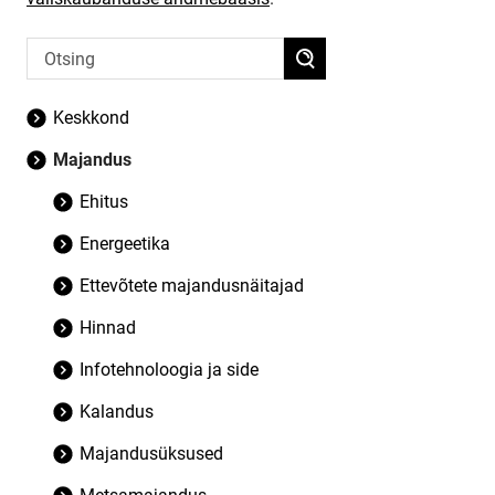
Keskkond
Majandus
Ehitus
Energeetika
Ettevõtete majandusnäitajad
Hinnad
Infotehnoloogia ja side
Kalandus
Majandusüksused