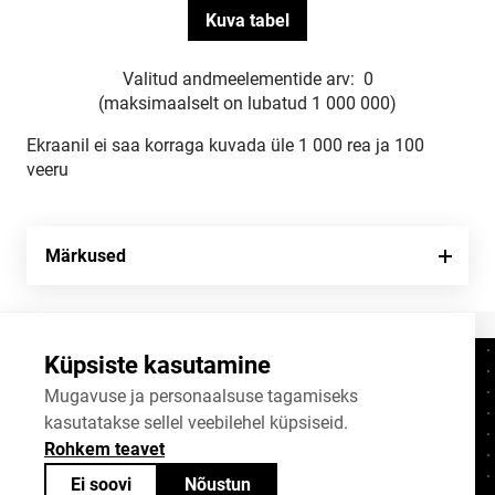
Valitud andmeelementide arv:
0
(maksimaalselt on lubatud 1 000 000)
Ekraanil ei saa korraga kuvada üle 1 000 rea ja 100
veeru
Märkused
Küpsiste kasutamine
Kontaktid
+372 625 9300
Mugavuse ja personaalsuse tagamiseks
kasutatakse sellel veebilehel küpsiseid.
stat@stat.ee
Rohkem teavet
Küpsiste sätted
Ei soovi
Nõustun