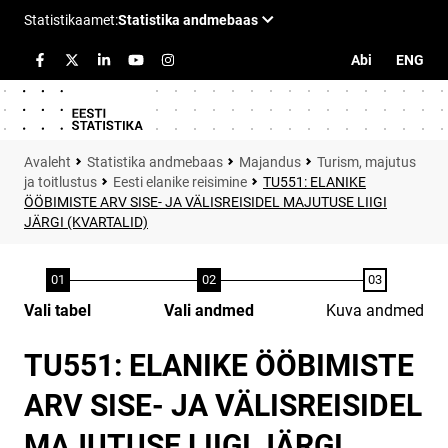
Abi
ENG
Statistika andmebaas
Majandus
Turism, majutus
ja toitlustus
Eesti elanike reisimine
TU551: ELANIKE
ÖÖBIMISTE ARV SISE- JA VÄLISREISIDEL MAJUTUSE LIIGI
JÄRGI (KVARTALID)
Vali tabel
Vali andmed
Kuva andmed
TU551: ELANIKE ÖÖBIMISTE
ARV SISE- JA VÄLISREISIDEL
MAJUTUSE LIIGI JÄRGI