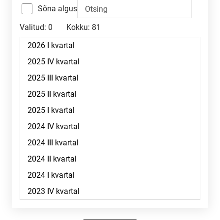
Sõna algus
Valitud:
0
Kokku:
81