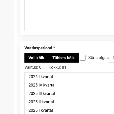
Vaatlusperiood
Sõna algus
Valitud:
0
Kokku:
81