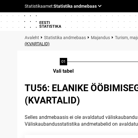
Statistika andmebaas
Majandus
Turism, maju
(KVARTALID)
Vali tabel
TU56: ELANIKE ÖÖBIMISE
(KVARTALID)
Selles andmebaasis ei ole avaldatud väliskaubandus
Väliskaubandusstatistika andmetabelid on avaldat