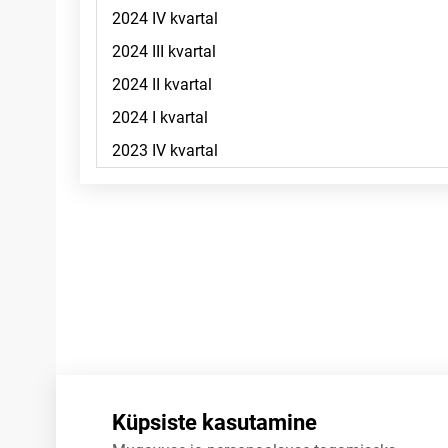
Märkused
Küpsiste kasutamine