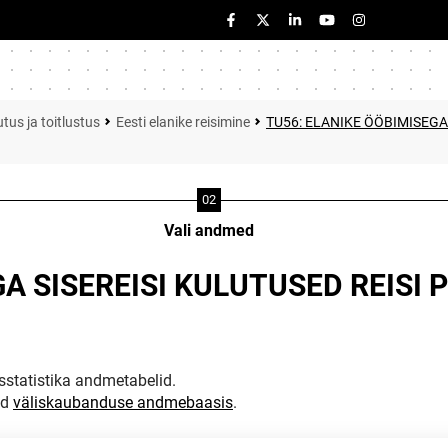
tus ja toitlustus
Eesti elanike reisimine
TU56: ELANIKE ÖÖBIMISEGA
Vali andmed
GA SISEREISI KULUTUSED REISI
statistika andmetabelid.
ud
väliskaubanduse andmebaasis
.