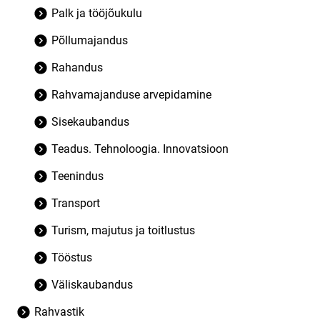
Palk ja tööjõukulu
Põllumajandus
Rahandus
Rahvamajanduse arvepidamine
Sisekaubandus
Teadus. Tehnoloogia. Innovatsioon
Teenindus
Transport
Turism, majutus ja toitlustus
Tööstus
Väliskaubandus
Rahvastik