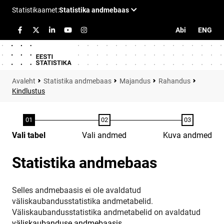
Abi
ENG
Statistika andmebaas
Majandus
Rahandus
Kindlustus
Vali tabel
Vali andmed
Kuva andmed
Statistika andmebaas
Selles andmebaasis ei ole avaldatud
väliskaubandusstatistika andmetabelid.
Väliskaubandusstatistika andmetabelid on avaldatud
väliskaubanduse andmebaasis
.