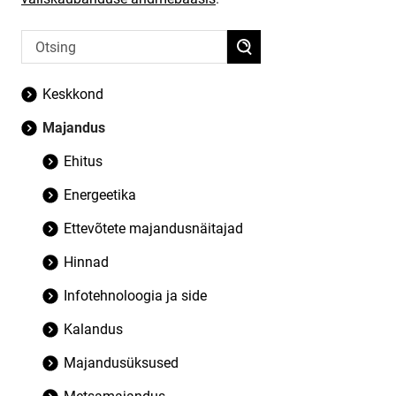
Keskkond
Majandus
Ehitus
Energeetika
Ettevõtete majandusnäitajad
Hinnad
Infotehnoloogia ja side
Kalandus
Majandusüksused