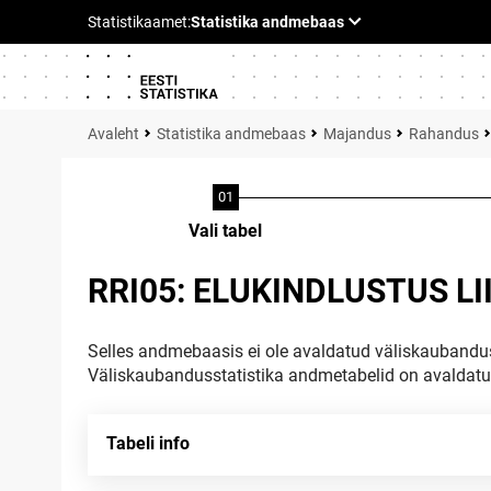
Statistika andmebaas
Majandus
Rahandus
Vali tabel
RRI05: ELUKINDLUSTUS LI
Selles andmebaasis ei ole avaldatud väliskaubandus
Väliskaubandusstatistika andmetabelid on avaldat
Tabeli info