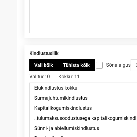
Kindlustusliik
Sõna algus
Valitud:
0
Kokku:
11