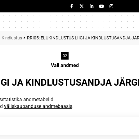
Kindlustus
RRI05: ELUKINDLUSTUS LIIGI JA KINDLUSTUSANDJA JÄR
Vali andmed
IGI JA KINDLUSTUSANDJA JÄRGI
statistika andmetabelid.
ud
väliskaubanduse andmebaasis
.