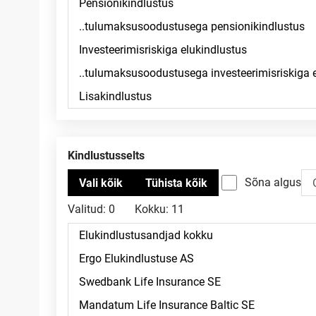
Kindlustusselts
Sõna algus
Valitud:
0
Kokku:
11