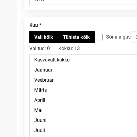
Kuu
Sõna algus
Valitud:
0
Kokku:
13