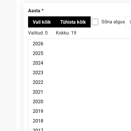
Aasta
Sõna algus
Valitud:
0
Kokku:
19