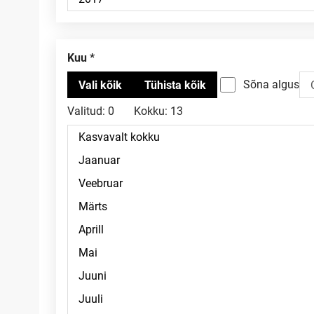
Kuu
Sõna algus
Valitud:
0
Kokku:
13