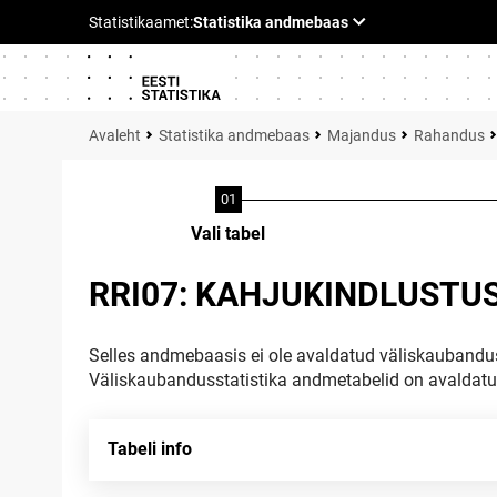
Statistika andmebaas
Majandus
Rahandus
Vali tabel
RRI07: KAHJUKINDLUSTUS
Selles andmebaasis ei ole avaldatud väliskaubandus
Väliskaubandusstatistika andmetabelid on avaldat
Tabeli info