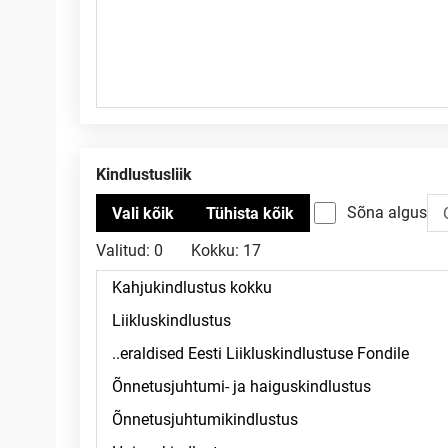
Kindlustusliik
Sõna algus
Valitud:
0
Kokku:
17