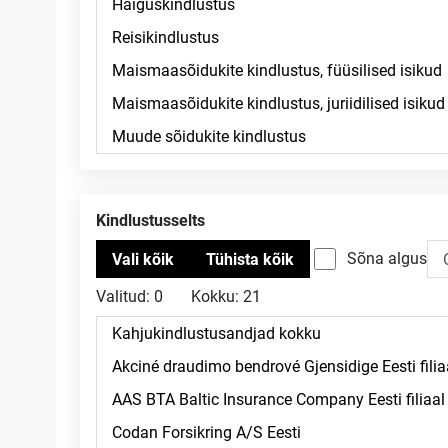
Kindlustusselts
Sõna algus
Valitud:
0
Kokku:
21