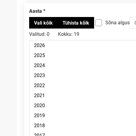
Aasta
Sõna algus
Valitud:
0
Kokku:
19