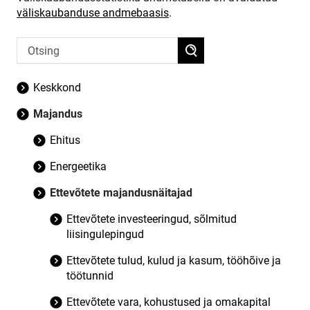
väliskaubanduse andmebaasis
.
Keskkond
Majandus
Ehitus
Energeetika
Ettevõtete majandusnäitajad
Ettevõtete investeeringud, sõlmitud
liisingulepingud
Ettevõtete tulud, kulud ja kasum, tööhõive ja
töötunnid
Ettevõtete vara, kohustused ja omakapital