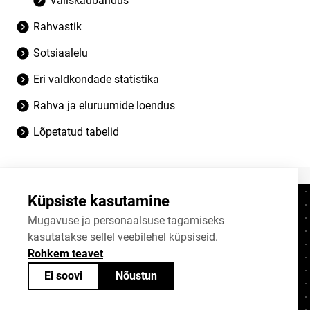
Väliskaubandus
Rahvastik
Sotsiaalelu
Eri valdkondade statistika
Rahva ja eluruumide loendus
Lõpetatud tabelid
Küpsiste kasutamine
Kontaktid
+372 625 9300
Mugavuse ja personaalsuse tagamiseks
kasutatakse sellel veebilehel küpsiseid.
stat@stat.ee
Rohkem teavet
Küpsiste sätted
Ei soovi
Nõustun
Statistikaameti avaandmed on jagatavad
Creative Commonsi (CC) litsentsiga
BY-SA 4.0