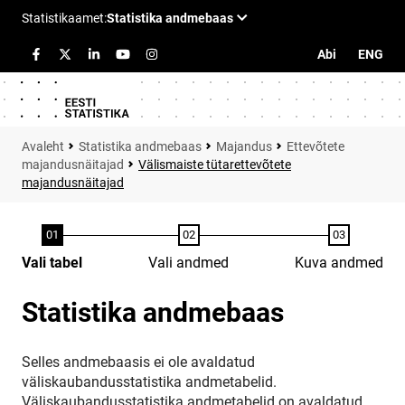
Abi
ENG
Statistika andmebaas
Majandus
Ettevõtete
majandusnäitajad
Välismaiste tütarettevõtete
majandusnäitajad
Vali tabel
Vali andmed
Kuva andmed
Statistika andmebaas
Selles andmebaasis ei ole avaldatud
väliskaubandusstatistika andmetabelid.
Väliskaubandusstatistika andmetabelid on avaldatud