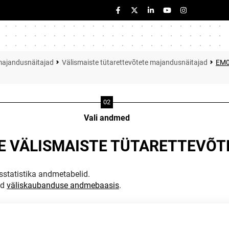
majandusnäitajad
Välismaiste tütarettevõtete majandusnäitajad
EM0
Vali andmed
TE VÄLISMAISTE TÜTARETTEVÕ
statistika andmetabelid.
ud
väliskaubanduse andmebaasis
.