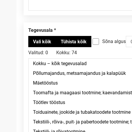
Tegevusala
Sõna algus
Valitud:
0
Kokku:
74