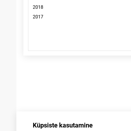
Märkused
Küpsiste kasutamine