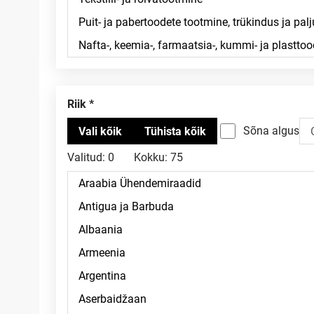
Riik
Sõna algus
Valitud:
0
Kokku:
75