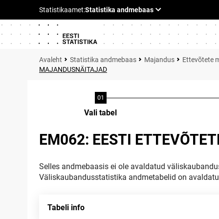
Statistika andmebaas
Majandus
Ettevõtete 
MAJANDUSNÄITAJAD
Vali tabel
EM062: EESTI ETTEVÕTE
Selles andmebaasis ei ole avaldatud väliskaubandus
Väliskaubandusstatistika andmetabelid on avaldat
Tabeli info