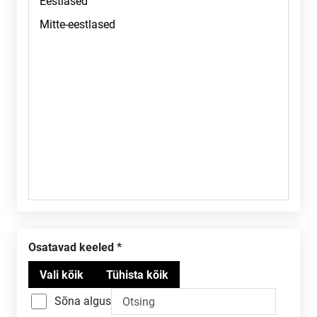
Osatavad keeled
Sõna algus