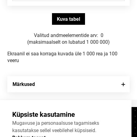
Valitud andmeelementide arv:
0
(maksimaalselt on lubatud 1 000 000)
Ekraanil ei saa korraga kuvada üle 1 000 rea ja 100
veeru
Märkused
Küpsiste kasutamine
Kontaktid
+372 625 9300
Mugavuse ja personaalsuse tagamiseks
kasutatakse sellel veebilehel küpsiseid.
stat@stat.ee