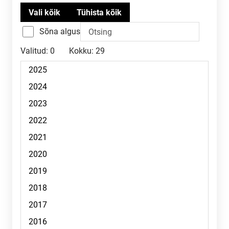
Sõna algus
Valitud:
0
Kokku:
29