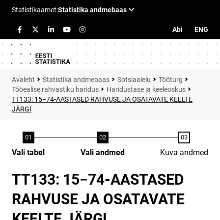
Abi
ENG
Statistika andmebaas
Sotsiaalelu
Tööturg
Tööealise rahvastiku haridus
Haridustase ja keeleoskus
TT133: 15−74-AASTASED RAHVUSE JA OSATAVATE KEELTE
JÄRGI
Vali tabel
Vali andmed
Kuva andmed
TT133: 15−74-AASTASED
RAHVUSE JA OSATAVATE
KEELTE JÄRGI