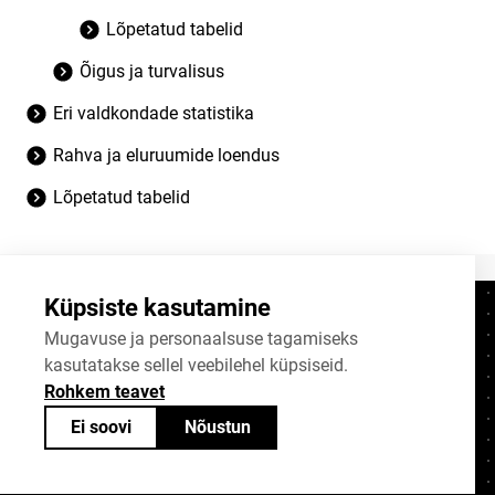
Lõpetatud tabelid
Õigus ja turvalisus
Eri valdkondade statistika
Rahva ja eluruumide loendus
Lõpetatud tabelid
Küpsiste kasutamine
Kontaktid
+372 625 9300
Mugavuse ja personaalsuse tagamiseks
kasutatakse sellel veebilehel küpsiseid.
stat@stat.ee
Rohkem teavet
Küpsiste sätted
Ei soovi
Nõustun
Statistikaameti avaandmed on jagatavad
Creative Commonsi (CC) litsentsiga
BY-SA 4.0