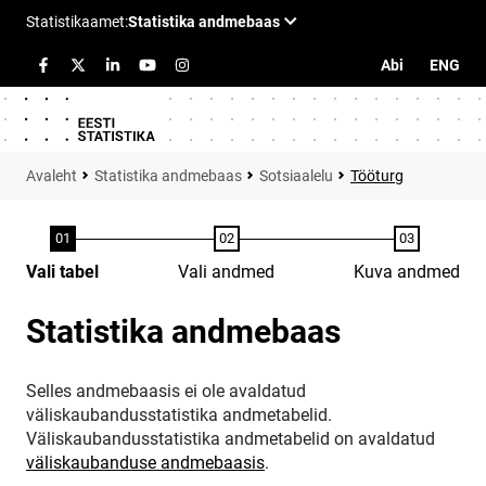
Abi
ENG
Statistika andmebaas
Sotsiaalelu
Tööturg
Vali tabel
Vali andmed
Kuva andmed
Statistika andmebaas
Selles andmebaasis ei ole avaldatud
väliskaubandusstatistika andmetabelid.
Väliskaubandusstatistika andmetabelid on avaldatud
väliskaubanduse andmebaasis
.