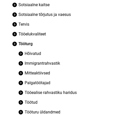
Sotsiaalne kaitse
Sotsiaalne tõrjutus ja vaesus
Tervis
Tööelukvaliteet
Tööturg
Hõivatud
Immigrantrahvastik
Mitteaktiivsed
Palgatöötajad
Tööealise rahvastiku haridus
Töötud
Tööturu üldandmed