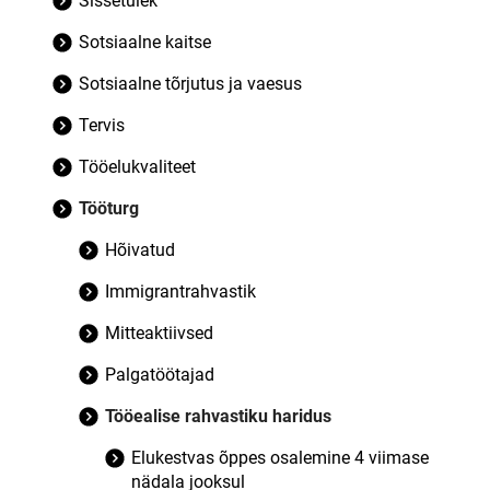
Sissetulek
Sotsiaalne kaitse
Sotsiaalne tõrjutus ja vaesus
Tervis
Tööelukvaliteet
Tööturg
Hõivatud
Immigrantrahvastik
Mitteaktiivsed
Palgatöötajad
Tööealise rahvastiku haridus
Elukestvas õppes osalemine 4 viimase
nädala jooksul