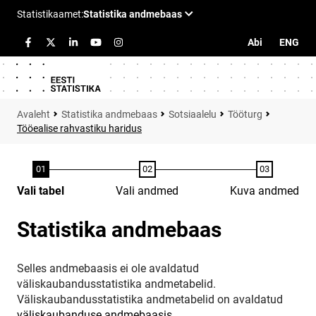
Abi
ENG
Statistika andmebaas
Sotsiaalelu
Tööturg
Tööealise rahvastiku haridus
Vali tabel
Vali andmed
Kuva andmed
Statistika andmebaas
Selles andmebaasis ei ole avaldatud
väliskaubandusstatistika andmetabelid.
Väliskaubandusstatistika andmetabelid on avaldatud
väliskaubanduse andmebaasis
.