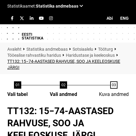
Abi
ENG
Statistika andmebaas
Sotsiaalelu
Tööturg
Tööealise rahvastiku haridus
Haridustase ja keeleoskus
TT132: 15−74-AASTASED RAHVUSE, SOO JA KEELEOSKUSE
JÄRGI
Vali tabel
Vali andmed
Kuva andmed
TT132: 15−74-AASTASED
RAHVUSE, SOO JA
KEELEOSKUSE JÄRGI