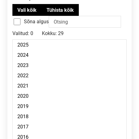
Sõna algus
Valitud:
0
Kokku:
29