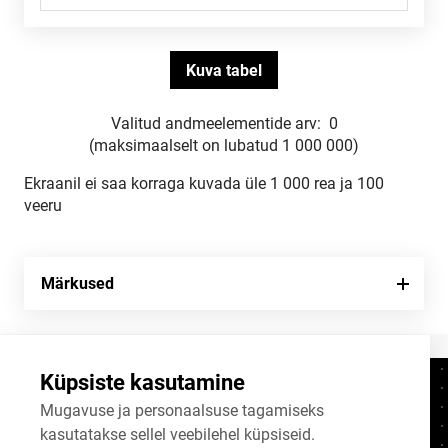
Valitud andmeelementide arv:
0
(maksimaalselt on lubatud 1 000 000)
Ekraanil ei saa korraga kuvada üle 1 000 rea ja 100
veeru
Märkused
Küpsiste kasutamine
Kontaktid
+372 625 9300
Mugavuse ja personaalsuse tagamiseks
kasutatakse sellel veebilehel küpsiseid.
stat@stat.ee