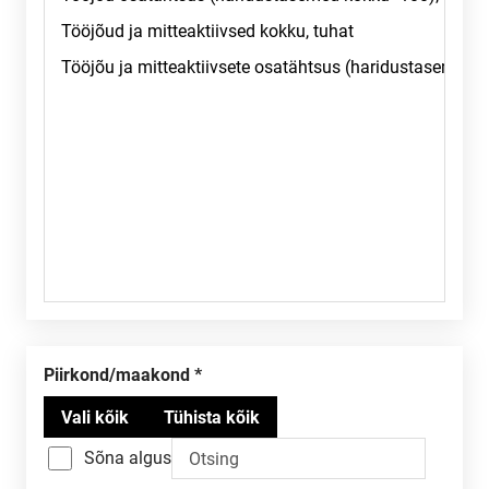
Piirkond/maakond
Sõna algus