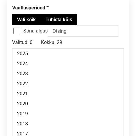
Vaatlusperiood
Sõna algus
Valitud:
0
Kokku:
29