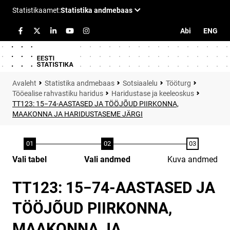
Abi
ENG
Statistika andmebaas
Sotsiaalelu
Tööturg
Tööealise rahvastiku haridus
Haridustase ja keeleoskus
TT123: 15−74-AASTASED JA TÖÖJÕUD PIIRKONNA,
MAAKONNA JA HARIDUSTASEME JÄRGI
Vali tabel
Vali andmed
Kuva andmed
TT123: 15−74-AASTASED JA
TÖÖJÕUD PIIRKONNA,
MAAKONNA JA