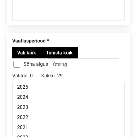
Vaatlusperiood
Sõna algus
Valitud:
0
Kokku:
29