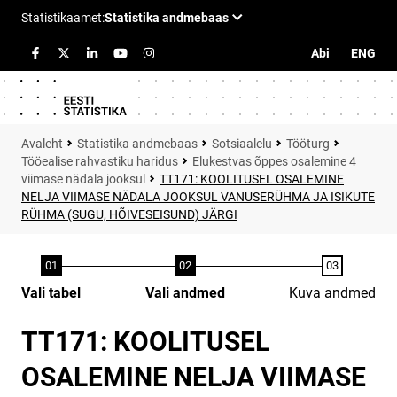
Abi
ENG
Statistika andmebaas
Sotsiaalelu
Tööturg
Tööealise rahvastiku haridus
Elukestvas õppes osalemine 4
viimase nädala jooksul
TT171: KOOLITUSEL OSALEMINE
NELJA VIIMASE NÄDALA JOOKSUL VANUSERÜHMA JA ISIKUTE
RÜHMA (SUGU, HÕIVESEISUND) JÄRGI
Vali tabel
Vali andmed
Kuva andmed
TT171: KOOLITUSEL
OSALEMINE NELJA VIIMASE