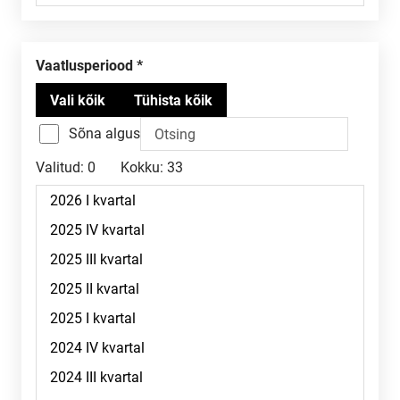
Vaatlusperiood
Sõna algus
Valitud:
0
Kokku:
33