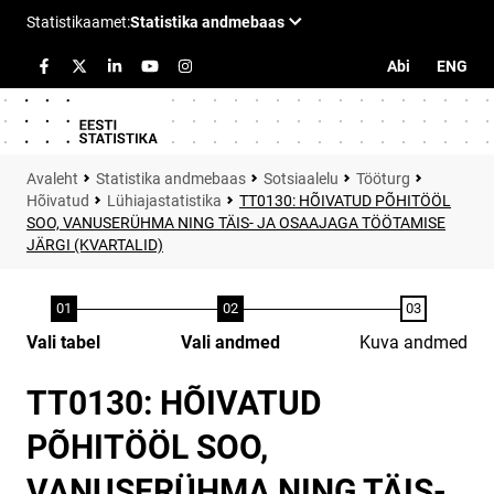
Abi
ENG
Statistika andmebaas
Sotsiaalelu
Tööturg
Hõivatud
Lühiajastatistika
TT0130: HÕIVATUD PÕHITÖÖL
SOO, VANUSERÜHMA NING TÄIS- JA OSAAJAGA TÖÖTAMISE
JÄRGI (KVARTALID)
Vali tabel
Vali andmed
Kuva andmed
TT0130: HÕIVATUD
PÕHITÖÖL SOO,
VANUSERÜHMA NING TÄIS-