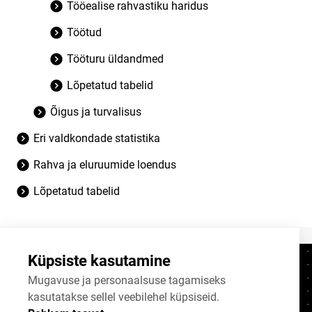
Tööealise rahvastiku haridus
Töötud
Tööturu üldandmed
Lõpetatud tabelid
Õigus ja turvalisus
Eri valdkondade statistika
Rahva ja eluruumide loendus
Lõpetatud tabelid
Küpsiste kasutamine
Kontaktid
+372 625 9300
Mugavuse ja personaalsuse tagamiseks
kasutatakse sellel veebilehel küpsiseid.
stat@stat.ee