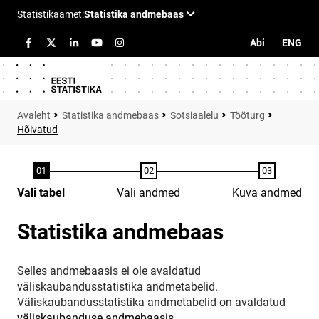
Abi
ENG
Statistika andmebaas
Sotsiaalelu
Tööturg
Hõivatud
Vali tabel
Vali andmed
Kuva andmed
Statistika andmebaas
Selles andmebaasis ei ole avaldatud
väliskaubandusstatistika andmetabelid.
Väliskaubandusstatistika andmetabelid on avaldatud
väliskaubanduse andmebaasis
.