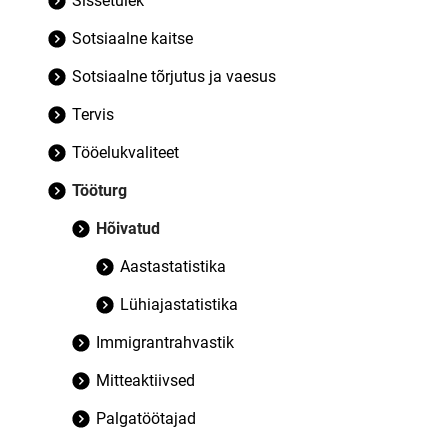
Sissetulek
Sotsiaalne kaitse
Sotsiaalne tõrjutus ja vaesus
Tervis
Tööelukvaliteet
Tööturg
Hõivatud
Aastastatistika
Lühiajastatistika
Immigrantrahvastik
Mitteaktiivsed
Palgatöötajad