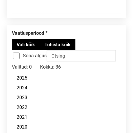
Vaatlusperiood
Sõna algus
Valitud:
0
Kokku:
36