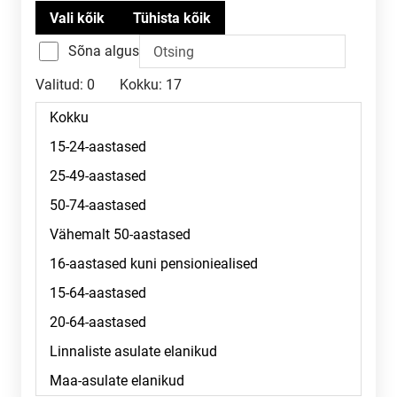
Sõna algus
Valitud:
0
Kokku:
17