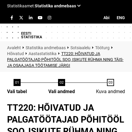
Abi
ENG
Statistika andmebaas
Sotsiaalelu
Tööturg
Hõivatud
Aastastatistika
TT220: HÕIVATUD JA
PALGATÖÖTAJAD PÕHITÖÖL SOO, ISIKUTE RÜHMA NING TÄIS-
JA OSAAJAGA TÖÖTAMISE JÄRGI
Vali tabel
Vali andmed
Kuva andmed
TT220: HÕIVATUD JA
PALGATÖÖTAJAD PÕHITÖÖL
SOO, ISIKUTE RÜHMA NING