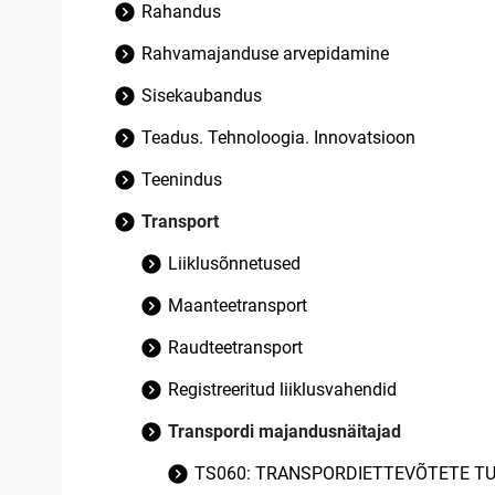
Rahandus
Rahvamajanduse arvepidamine
Sisekaubandus
Teadus. Tehnoloogia. Innovatsioon
Teenindus
Transport
Liiklusõnnetused
Maanteetransport
Raudteetransport
Registreeritud liiklusvahendid
Transpordi majandusnäitajad
TS060: TRANSPORDIETTEVÕTETE TUL