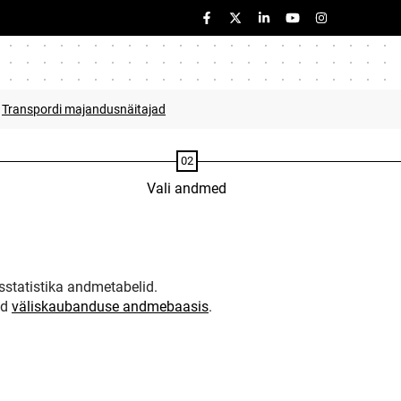
Transpordi majandusnäitajad
Vali andmed
statistika andmetabelid.
ud
väliskaubanduse andmebaasis
.