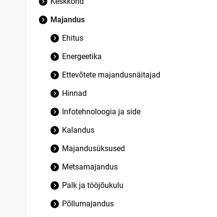
Keskkond
Majandus
Ehitus
Energeetika
Ettevõtete majandusnäitajad
Hinnad
Infotehnoloogia ja side
Kalandus
Majandusüksused
Metsamajandus
Palk ja tööjõukulu
Põllumajandus