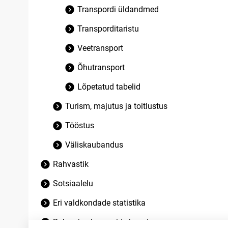
Transpordi üldandmed
Transporditaristu
Veetransport
Õhutransport
Lõpetatud tabelid
Turism, majutus ja toitlustus
Tööstus
Väliskaubandus
Rahvastik
Sotsiaalelu
Eri valdkondade statistika
Rahva ja eluruumide loendus