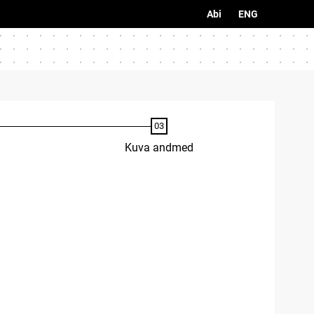
Abi
ENG
Kuva andmed