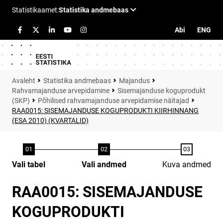
Abi
ENG
Statistika andmebaas
Majandus
Rahvamajanduse arvepidamine
Sisemajanduse koguprodukt
(SKP)
Põhilised rahvamajanduse arvepidamise näitajad
RAA0015: SISEMAJANDUSE KOGUPRODUKTI KIIRHINNANG
(ESA 2010) (KVARTALID)
Vali tabel
Vali andmed
Kuva andmed
RAA0015: SISEMAJANDUSE
KOGUPRODUKTI