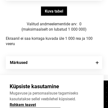
Valitud andmeelementide arv:
0
(maksimaalselt on lubatud 1 000 000)
Ekraanil ei saa korraga kuvada üle 1 000 rea ja 100
veeru
Märkused
Küpsiste kasutamine
Kontaktid
+372 625 9300
Mugavuse ja personaalsuse tagamiseks
kasutatakse sellel veebilehel küpsiseid.
stat@stat.ee
Rohkem teavet