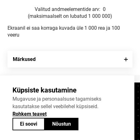
Valitud andmeelementide arv:
0
(maksimaalselt on lubatud 1 000 000)
Ekraanil ei saa korraga kuvada üle 1 000 rea ja 100
veeru
Märkused
Küpsiste kasutamine
Kontaktid
+372 625 9300
Mugavuse ja personaalsuse tagamiseks
kasutatakse sellel veebilehel küpsiseid.
stat@stat.ee
Rohkem teavet
Küpsiste sätted
Ei soovi
Nõustun
Statistikaameti avaandmed on jagatavad
Creative Commonsi (CC) litsentsiga
BY-SA 4.0