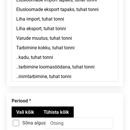
Periood
Sõna algus