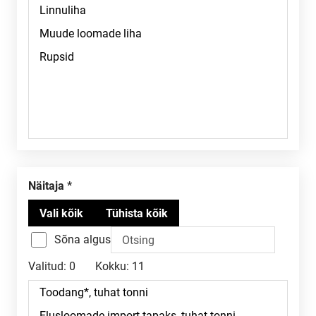
Näitaja
Sõna algus
Valitud:
0
Kokku:
11