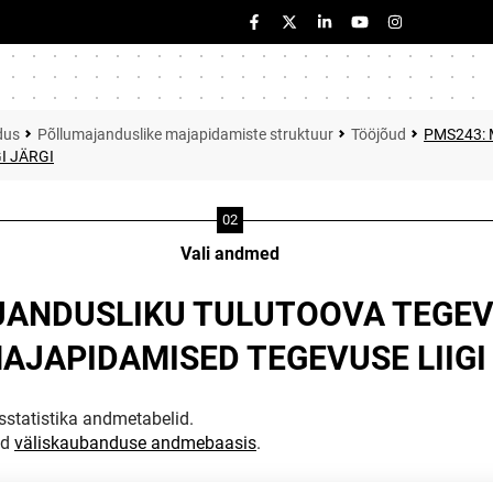
dus
Põllumajanduslike majapidamiste struktuur
Tööjõud
PMS243:
I JÄRGI
Vali andmed
JANDUSLIKU TULUTOOVA TEGE
JAPIDAMISED TEGEVUSE LIIGI
statistika andmetabelid.
ud
väliskaubanduse andmebaasis
.