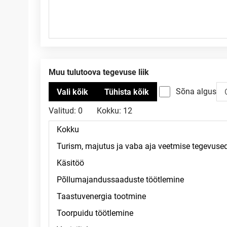
Muu tulutoova tegevuse liik
Sõna algus
Valitud:
0
Kokku:
12