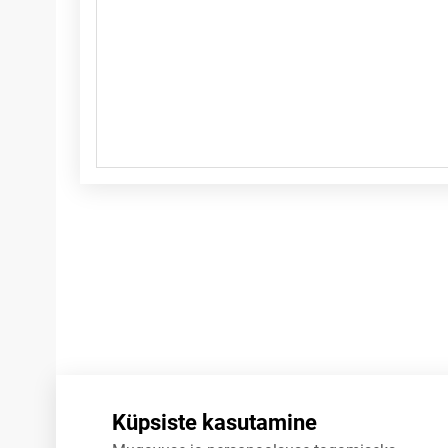
Märkused
Küpsiste kasutamine