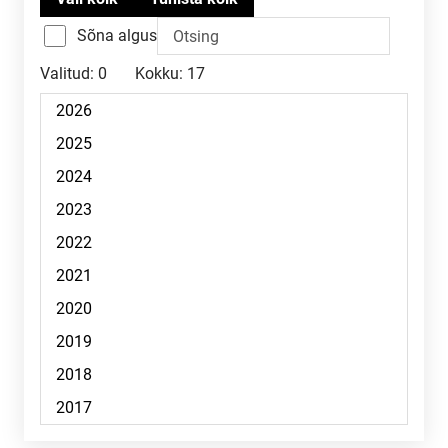
Sõna algus
Valitud:
0
Kokku:
17