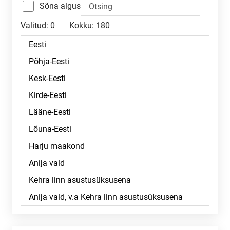
Sõna algus
Valitud:
0
Kokku:
180