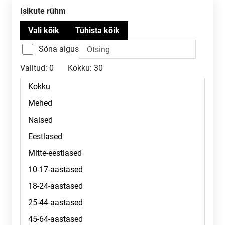
Isikute rühm
Sõna algus
Valitud:
0
Kokku:
30