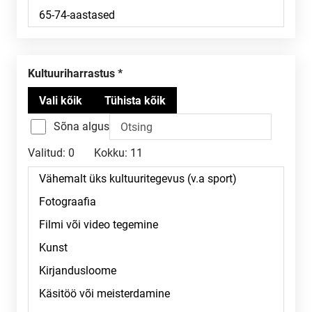
Kultuuriharrastus
Sõna algus
Valitud:
0
Kokku:
11