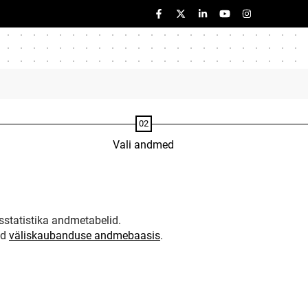
Vali andmed
statistika andmetabelid.
ud
väliskaubanduse andmebaasis
.