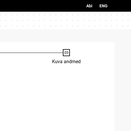
Abi
ENG
Kuva andmed