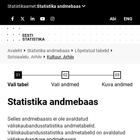
Abi
ENG
Statistika andmebaas
Lõpetatud tabelid
Sotsiaalelu. Arhiiv
Kultuur. Arhiiv
Vali tabel
Vali andmed
Kuva andmed
Statistika andmebaas
Selles andmebaasis ei ole avaldatud
väliskaubandusstatistika andmetabelid.
Väliskaubandusstatistika andmetabelid on avaldatud
väliskaubanduse andmebaasis
.