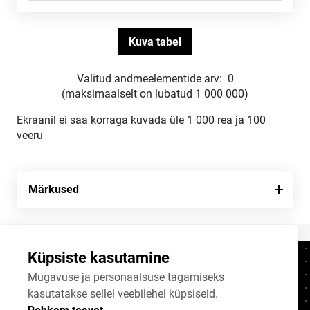
Valitud andmeelementide arv:
0
(maksimaalselt on lubatud 1 000 000)
Ekraanil ei saa korraga kuvada üle 1 000 rea ja 100
veeru
Märkused
Küpsiste kasutamine
Kontaktid
+372 625 9300
Mugavuse ja personaalsuse tagamiseks
kasutatakse sellel veebilehel küpsiseid.
stat@stat.ee