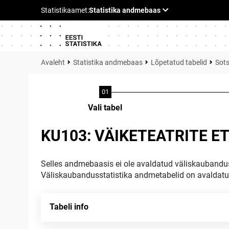
Statistika andmebaas
Lõpetatud tabelid
Sots
Vali tabel
KU103: VÄIKETEATRITE E
Selles andmebaasis ei ole avaldatud väliskaubandus
Väliskaubandusstatistika andmetabelid on avaldat
Tabeli info