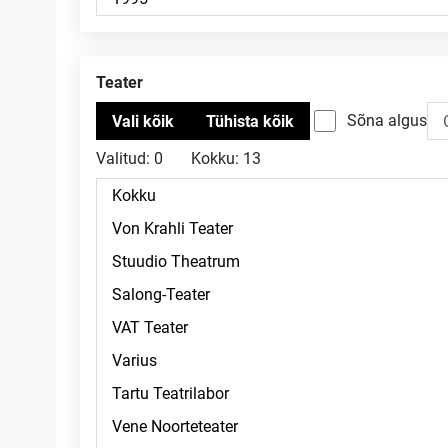
Teater
Sõna algus
Valitud:
0
Kokku:
13