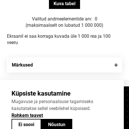
Valitud andmeelementide arv:
0
(maksimaalselt on lubatud 1 000 000)
Ekraanil ei saa korraga kuvada üle 1 000 rea ja 100
veeru
Märkused
Küpsiste kasutamine
Kontaktid
+372 625 9300
Mugavuse ja personaalsuse tagamiseks
kasutatakse sellel veebilehel küpsiseid.
stat@stat.ee
Rohkem teavet
Küpsiste sätted
Ei soovi
Nõustun