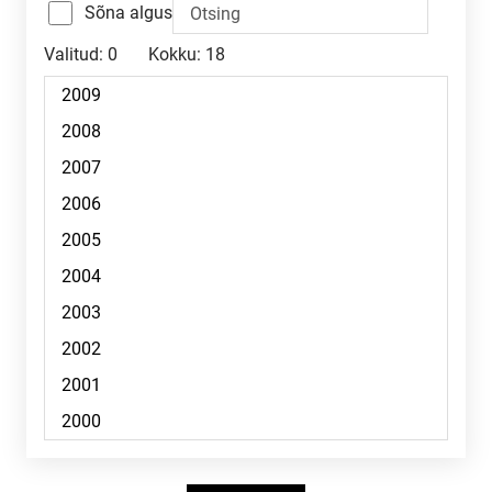
Sõna algus
Valitud:
0
Kokku:
18