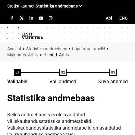
Abi
ENG
Statistika andmebaas
Lõpetatud tabelid
Majandus. Arhiiv
Hinnad. Arhiiv
Vali tabel
Vali andmed
Kuva andmed
Statistika andmebaas
Selles andmebaasis ei ole avaldatud
väliskaubandusstatistika andmetabelid.
Väliskaubandusstatistika andmetabelid on avaldatud
väliskaubanduse andmebaasis
.