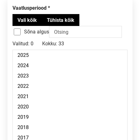
Vaatlusperiood
Sõna algus
Valitud:
0
Kokku:
33