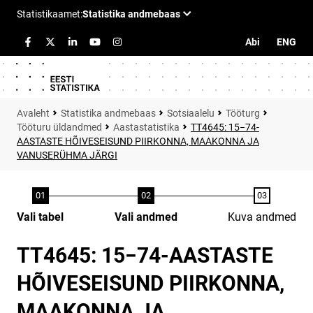
Abi
ENG
Statistika andmebaas
Sotsiaalelu
Tööturg
Tööturu üldandmed
Aastastatistika
TT4645: 15−74-
AASTASTE HÕIVESEISUND PIIRKONNA, MAAKONNA JA
VANUSERÜHMA JÄRGI
Vali tabel
Vali andmed
Kuva andmed
TT4645: 15−74-AASTASTE
HÕIVESEISUND PIIRKONNA,
MAAKONNA JA