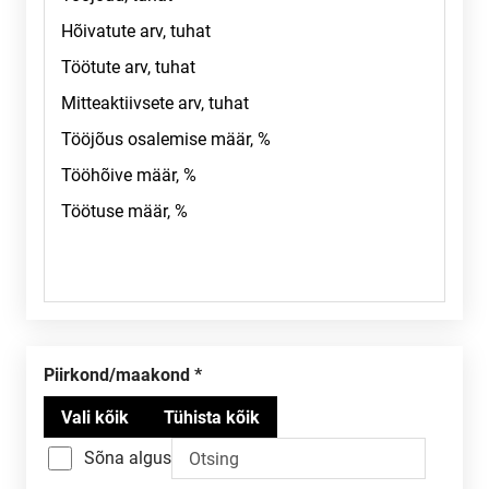
Piirkond/maakond
Sõna algus