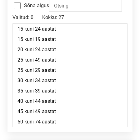
Sõna algus
Valitud:
0
Kokku:
27