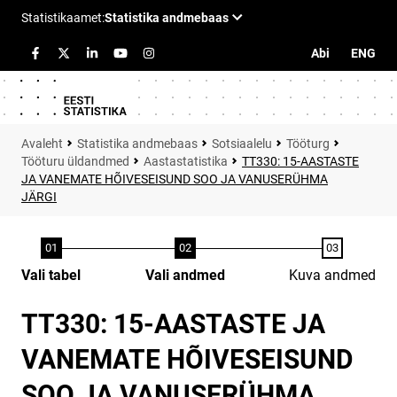
Abi
ENG
Statistika andmebaas
Sotsiaalelu
Tööturg
Tööturu üldandmed
Aastastatistika
TT330: 15-AASTASTE
JA VANEMATE HÕIVESEISUND SOO JA VANUSERÜHMA
JÄRGI
Vali tabel
Vali andmed
Kuva andmed
TT330: 15-AASTASTE JA
VANEMATE HÕIVESEISUND
SOO JA VANUSERÜHMA