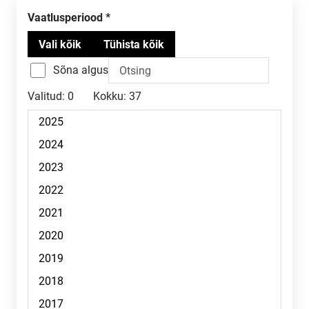
Vaatlusperiood
Sõna algus
Valitud:
0
Kokku:
37