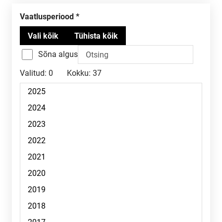
Vaatlusperiood
Sõna algus
Valitud:
0
Kokku:
37