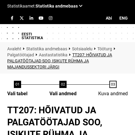
Abi
ENG
Statistika andmebaas
Sotsiaalelu
Tööturg
Palgatöötajad
Aastastatistika
TT207: HÕIVATUD JA
PALGATÖÖTAJAD SOO, ISIKUTE RÜHMA JA
MAJANDUSSEKTORI JÄRGI
Vali tabel
Vali andmed
Kuva andmed
TT207: HÕIVATUD JA
PALGATÖÖTAJAD SOO,
ISIKUTE RÜHMA JA