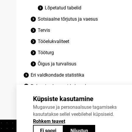
Lõpetatud tabelid
Sotsiaalne tõrjutus ja vaesus
Tervis
Tööelukvaliteet
Tööturg
Õigus ja turvalisus
Eri valdkondade statistika
Rahva ja eluruumide loendus
Lõpetatud tabelid
Küpsiste kasutamine
Mugavuse ja personaalsuse tagamiseks
kasutatakse sellel veebilehel küpsiseid.
Rohkem teavet
Ei soovi
Nõustun
Kontaktid
+372 625 9300
stat@stat.ee
K