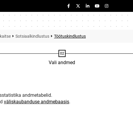
kaitse
Sotsiaalkindlustus
Töötuskindlustus
Vali andmed
statistika andmetabelid.
ud
väliskaubanduse andmebaasis
.