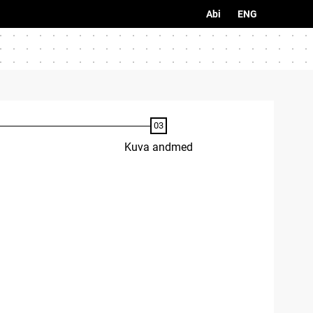
Abi
ENG
Kuva andmed