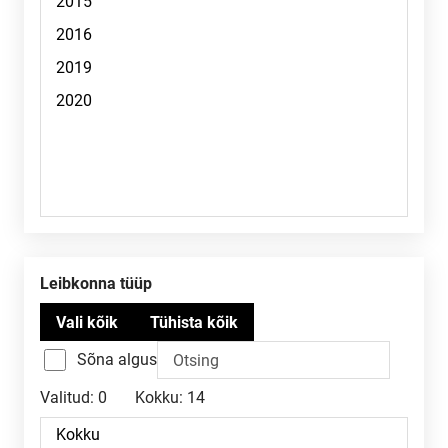
Leibkonna tüüp
Sõna algus
Valitud:
0
Kokku:
14