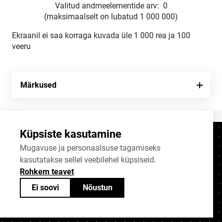
Valitud andmeelementide arv:
0
(maksimaalselt on lubatud 1 000 000)
Ekraanil ei saa korraga kuvada üle 1 000 rea ja 100
veeru
Märkused
Küpsiste kasutamine
Kontaktid
+372 625 9300
Mugavuse ja personaalsuse tagamiseks
kasutatakse sellel veebilehel küpsiseid.
stat@stat.ee
Rohkem teavet
Küpsiste sätted
Ei soovi
Nõustun
Statistikaameti avaandmed on jagatavad
Creative Commonsi (CC) litsentsiga
BY-SA 4.0