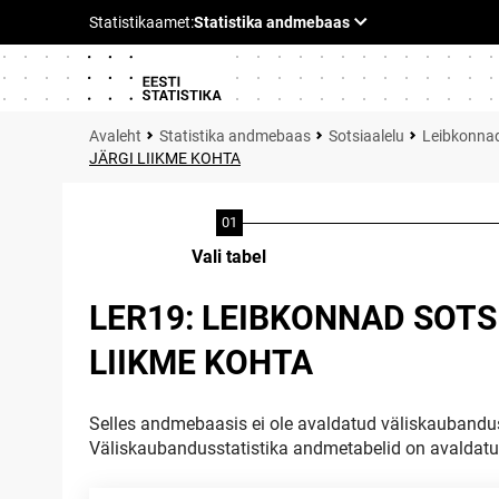
Statistika andmebaas
Sotsiaalelu
Leibkonna
JÄRGI LIIKME KOHTA
Vali tabel
LER19: LEIBKONNAD SOTS
LIIKME KOHTA
Selles andmebaasis ei ole avaldatud väliskaubandus
Väliskaubandusstatistika andmetabelid on avaldat