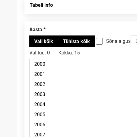
Tabeli info
Aasta
Sõna algus
Valitud:
0
Kokku:
15