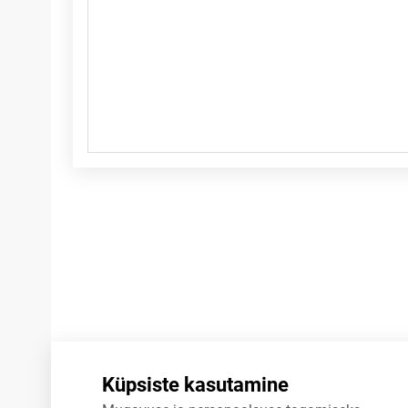
Märkused
Küpsiste kasutamine