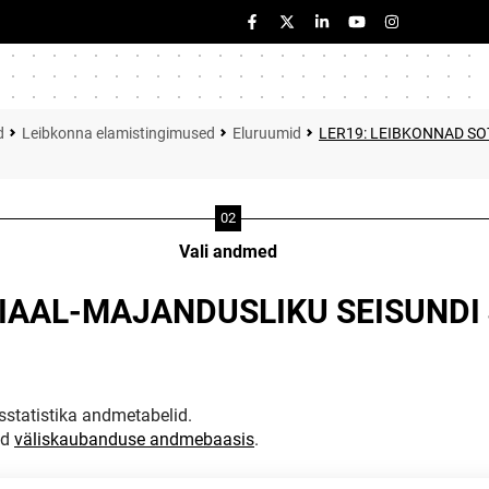
d
Leibkonna elamistingimused
Eluruumid
LER19: LEIBKONNAD SO
Vali andmed
IAAL-MAJANDUSLIKU SEISUNDI
statistika andmetabelid.
ud
väliskaubanduse andmebaasis
.