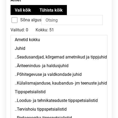
Sõna algus
Valitud:
0
Kokku:
51