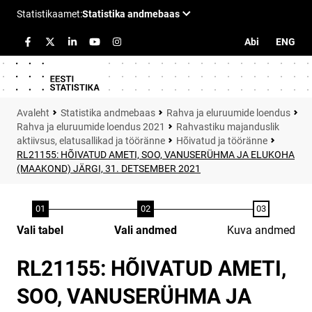
Abi
ENG
Statistika andmebaas
Rahva ja eluruumide loendus
Rahva ja eluruumide loendus 2021
Rahvastiku majanduslik
aktiivsus, elatusallikad ja tööränne
Hõivatud ja tööränne
RL21155: HÕIVATUD AMETI, SOO, VANUSERÜHMA JA ELUKOHA
(MAAKOND) JÄRGI, 31. DETSEMBER 2021
Vali tabel
Vali andmed
Kuva andmed
RL21155: HÕIVATUD AMETI,
SOO, VANUSERÜHMA JA