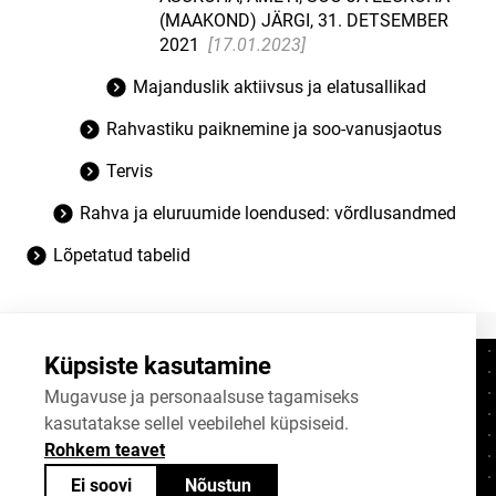
(MAAKOND) JÄRGI, 31. DETSEMBER
2021
[17.01.2023]
Majanduslik aktiivsus ja elatusallikad
Rahvastiku paiknemine ja soo-vanusjaotus
Tervis
Rahva ja eluruumide loendused: võrdlusandmed
Lõpetatud tabelid
Küpsiste kasutamine
Kontaktid
+372 625 9300
Mugavuse ja personaalsuse tagamiseks
kasutatakse sellel veebilehel küpsiseid.
stat@stat.ee
Rohkem teavet
Küpsiste sätted
Ei soovi
Nõustun