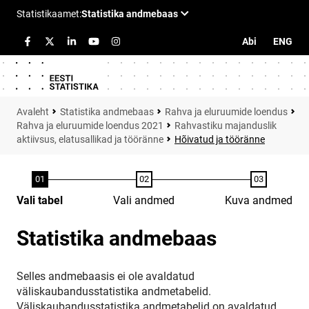
Abi
ENG
Statistika andmebaas
Rahva ja eluruumide loendus
Rahva ja eluruumide loendus 2021
Rahvastiku majanduslik
aktiivsus, elatusallikad ja tööränne
Hõivatud ja tööränne
Vali tabel
Vali andmed
Kuva andmed
Statistika andmebaas
Selles andmebaasis ei ole avaldatud
väliskaubandusstatistika andmetabelid.
Väliskaubandusstatistika andmetabelid on avaldatud