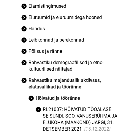
Elamistingimused
Eluruumid ja eluruumidega hooned
Haridus
Leibkonnad ja perekonnad
Põlisus ja ränne
Rahvastiku demograafilised ja etno-
kultuurilised näitajad
Rahvastiku majanduslik aktiivsus,
elatusallikad ja tööränne
Hõivatud ja tööränne
RL21007: HÕIVATUD TÖÖALASE
SEISUNDI, SOO, VANUSERÜHMA JA
ELUKOHA (MAAKOND) JÄRGI, 31.
DETSEMBER 2021
[15.12.2022]