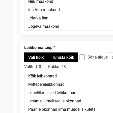
Leibkonna tüüp
Sõna algus
Valitud:
0
Kokku:
23