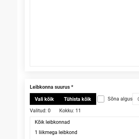
Leibkonna suurus
Sõna algus
Valitud:
0
Kokku:
11