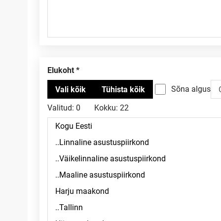
Elukoht
Sõna algus
Valitud:
0
Kokku:
22