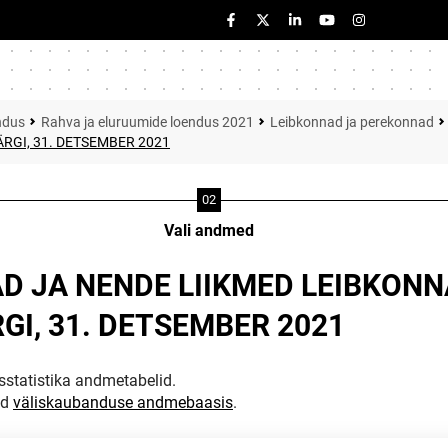
ndus
Rahva ja eluruumide loendus 2021
Leibkonnad ja perekonnad
RGI, 31. DETSEMBER 2021
Vali andmed
D JA NENDE LIIKMED LEIBKONN
I, 31. DETSEMBER 2021
statistika andmetabelid.
ud
väliskaubanduse andmebaasis
.