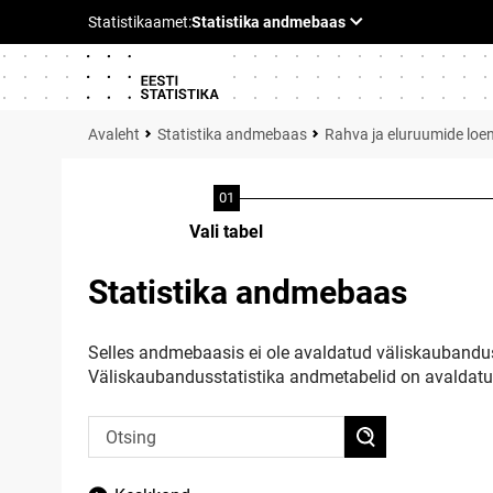
Statistika andmebaas
Rahva ja eluruumide loe
Vali tabel
Statistika andmebaas
Selles andmebaasis ei ole avaldatud väliskaubandus
Väliskaubandusstatistika andmetabelid on avaldat