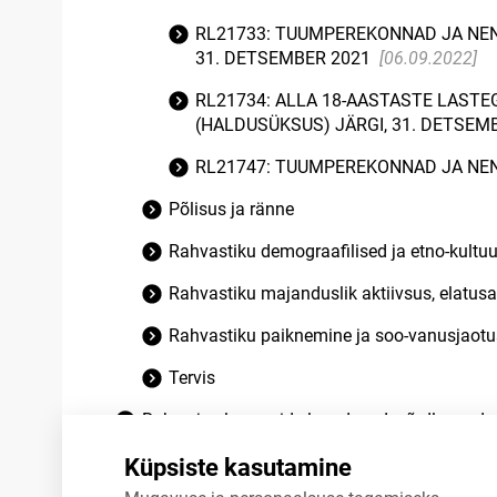
RL21733: TUUMPEREKONNAD JA NEND
31. DETSEMBER 2021
[06.09.2022]
RL21734: ALLA 18-AASTASTE LAST
(HALDUSÜKSUS) JÄRGI, 31. DETSEM
RL21747: TUUMPEREKONNAD JA NEN
Põlisus ja ränne
Rahvastiku demograafilised ja etno-kultuur
Rahvastiku majanduslik aktiivsus, elatusa
Rahvastiku paiknemine ja soo-vanusjaotu
Tervis
Rahva ja eluruumide loendused: võrdlusand
Lõpetatud tabelid
Küpsiste kasutamine