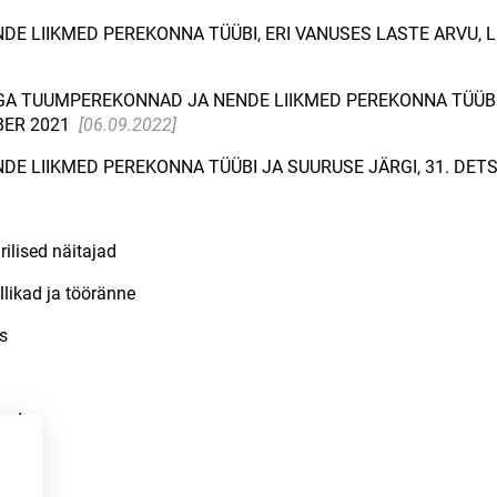
E LIIKMED PEREKONNA TÜÜBI, ERI VANUSES LASTE ARVU, L
EGA TUUMPEREKONNAD JA NENDE LIIKMED PEREKONNA TÜÜBI
BER 2021
[06.09.2022]
DE LIIKMED PEREKONNA TÜÜBI JA SUURUSE JÄRGI, 31. DE
ilised näitajad
llikad ja tööränne
s
med