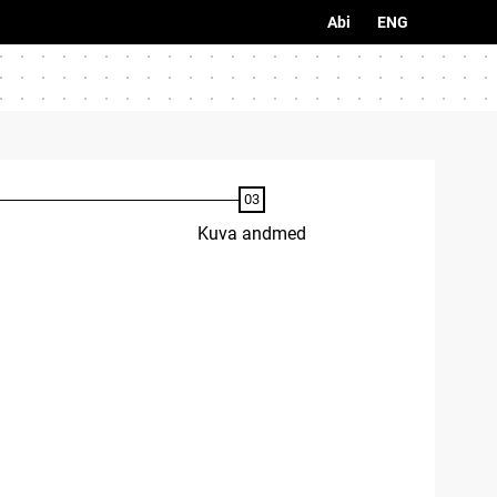
Abi
ENG
Kuva andmed