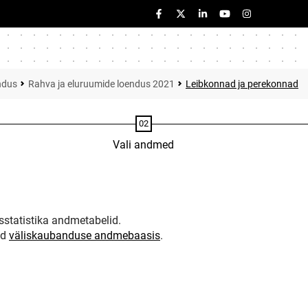
ndus
Rahva ja eluruumide loendus 2021
Leibkonnad ja perekonnad
Vali andmed
statistika andmetabelid.
ud
väliskaubanduse andmebaasis
.